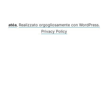
Vai
al
contenuto
atéa
,
Realizzato orgogliosamente con WordPress.
Privacy Policy